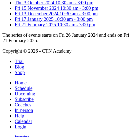
Thu 3 October 2024
10:30 am
-
3:00 pm
Fri 15 November 2024
10:30 am
-
3:00 pm
Fri 13 December 2024
10:30 am
-
3:00 pm
Fri 17 January 2025
10:30 am
-
3:00 pm
Fri 21 February 2025
10:30 am
-
3:00 pm
The series of events starts on Fri 26 January 2024 and ends on Fri
21 February 2025.
Copyright © 2026 - CTN Academy
Trial
Blog
Shop
Home
Schedule
Upcoming
Subscribe
Coaches
In-person
Help
Calendar
Login