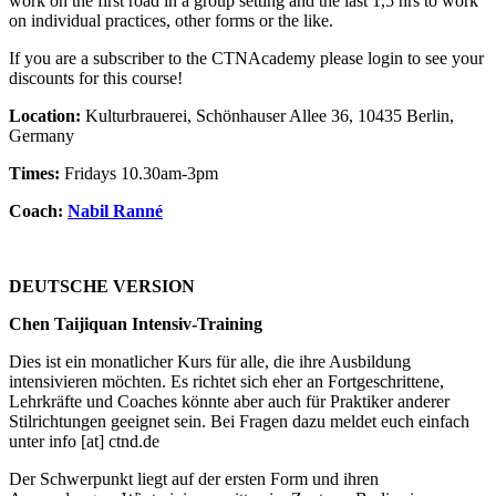
work on the first road in a group setting and the last 1,5 hrs to work
on individual practices, other forms or the like.
If you are a subscriber to the CTNAcademy please login to see your
discounts for this course!
Location:
Kulturbrauerei, Schönhauser Allee 36,
10435 Berlin,
Germany
Times:
Fridays 10.30am-3pm
Coach:
Nabil Ranné
DEUTSCHE VERSION
Chen Taijiquan Intensiv-Training
Dies ist ein monatlicher Kurs für alle, die ihre Ausbildung
intensivieren möchten. Es richtet sich eher an Fortgeschrittene,
Lehrkräfte und Coaches könnte aber auch für Praktiker anderer
Stilrichtungen geeignet sein. Bei Fragen dazu meldet euch einfach
unter info [at] ctnd.de
Der Schwerpunkt liegt auf der ersten Form und ihren