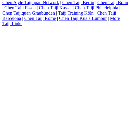
Chen-Style Taijiquan Network
|
Chen Taiji Berlin
|
Chen Taiji Bonn
|
Chen Taiji Essen
|
Chen Taiji Kassel
|
Chen Taiji Philadelphia
|
Chen Taijiquan Graubünden
|
Taiji Training Köln
|
Chen Taiji
Barcelona
|
Chen Taiji Rome
|
Chen Taiji Kuala Lumpur
|
More
Taiji Links