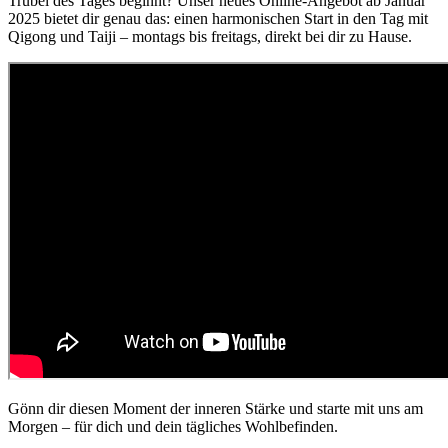
Trubel des Tages beginnt? Unser neues Online-Angebot ab Januar
2025 bietet dir genau das: einen harmonischen Start in den Tag mit
Qigong und Taiji – montags bis freitags, direkt bei dir zu Hause.
Gönn dir diesen Moment der inneren Stärke und starte mit uns am
Morgen – für dich und dein tägliches Wohlbefinden.