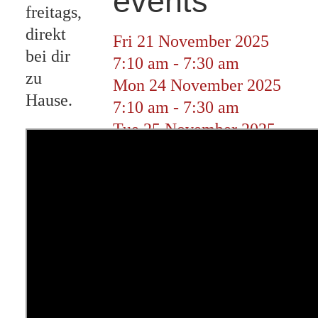
events
freitags,
direkt
Fri 21 November 2025
bei dir
7:10 am
-
7:30 am
zu
Mon 24 November 2025
Hause.
7:10 am
-
7:30 am
Tue 25 November 2025
7:10 am
-
7:30 am
Wed 26 November 2025
7:10 am
-
7:30 am
Thu 27 November 2025
7:10 am
-
7:30 am
Fri 28 November 2025
7:10 am
-
7:30 am
Mon 1 December 2025