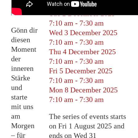
7:10 am
-
7:30 am
Tue 2 December 2025
7:10 am
-
7:30 am
Gönn dir
Wed 3 December 2025
diesen
7:10 am
-
7:30 am
Moment
Thu 4 December 2025
der
7:10 am
-
7:30 am
inneren
Fri 5 December 2025
Stärke
7:10 am
-
7:30 am
und
Mon 8 December 2025
starte
7:10 am
-
7:30 am
mit uns
am
The series of events starts
Morgen
on Fri 1 August 2025 and
– für
ends on Wed 31