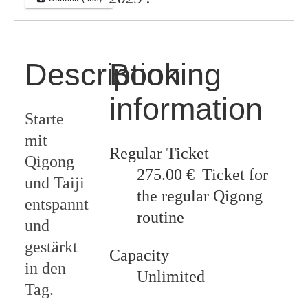
Description
Booking
information
Starte
mit
Regular Ticket
Qigong
275.00 €
Ticket for
und Taiji
the regular Qigong
entspannt
routine
und
gestärkt
Capacity
in den
Unlimited
Tag.