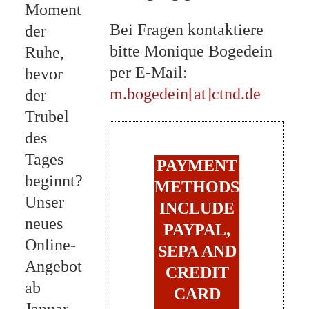
Moment
Bei Fragen kontaktiere
der
bitte Monique Bogedein
Ruhe,
per E-Mail:
bevor
m.bogedein[at]ctnd.de
der
Trubel
des
Tages
PAYMENT
beginnt?
METHODS
Unser
INCLUDE
neues
PAYPAL,
Online-
SEPA AND
Angebot
CREDIT
ab
CARD
Januar