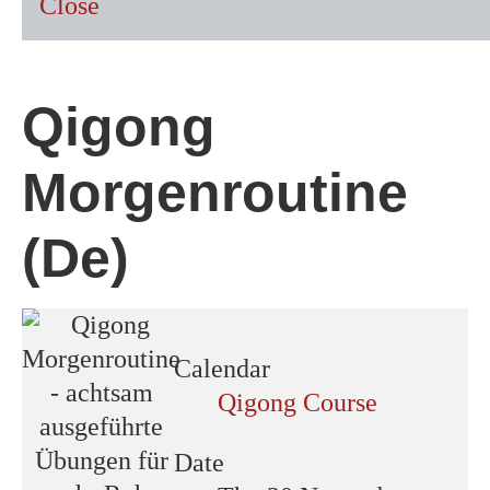
Close
Qigong
Morgenroutine
(De)
Calendar
Qigong Course
Date