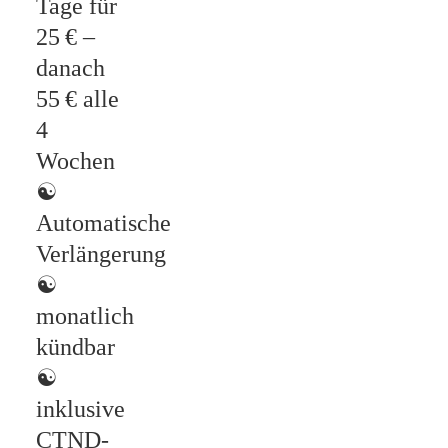
Tage für
25 € –
danach
55 € alle
4
Wochen
☯
Automatische
Verlängerung
☯
monatlich
kündbar
☯
inklusive
CTND-